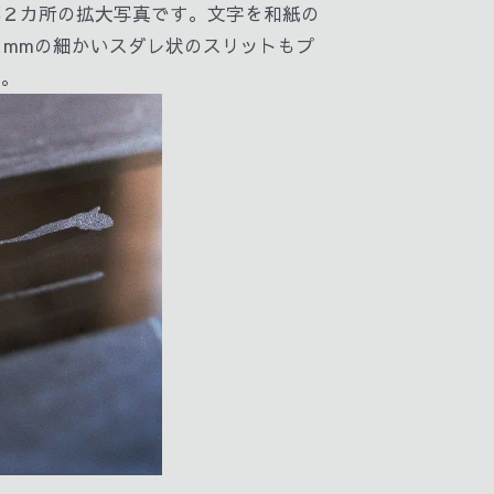
部２カ所の拡大写真です。文字を和紙の
1mmの細かいスダレ状のスリットもプ
す。